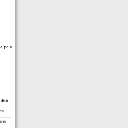
ne pour
idité
ns
ans