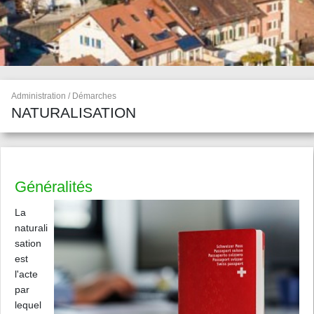
Administration / Démarches
NATURALISATION
Généralités
La
naturali
sation
est
l'acte
par
lequel