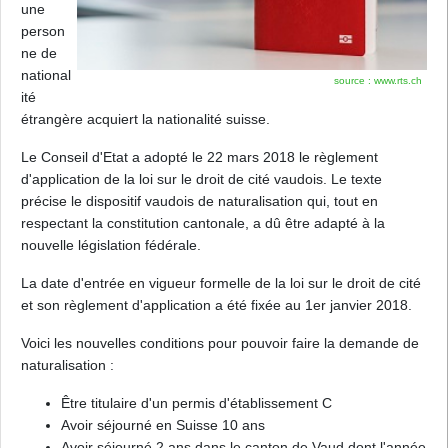
une
person
ne de
national
source : www.rts.ch
ité
étrangère acquiert la nationalité suisse.
Le Conseil d'Etat a adopté le 22 mars 2018 le règlement
d'application de la loi sur le droit de cité vaudois. Le texte
précise le dispositif vaudois de naturalisation qui, tout en
respectant la constitution cantonale, a dû être adapté à la
nouvelle législation fédérale.
La date d'entrée en vigueur formelle de la loi sur le droit de cité
et son règlement d'application a été fixée au 1er janvier 2018.
Voici les nouvelles conditions pour pouvoir faire la demande de
naturalisation :
Être titulaire d'un permis d'établissement C
Avoir séjourné en Suisse 10 ans
Avoir séjourné 2 ans dans le canton de Vaud dont l'année