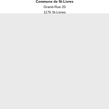
Commune de St-Livres
Grand-Rue 20
1176 St-Livres
Télécharger l'application
Horaires du guichet
Mardi 08h00 à 11h00
Mardi 14h00 à 17h00
Mercredi 08h00 à 11h00
Vendredi 08h00 à 11h00